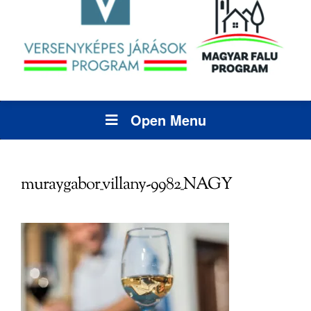
Open Menu
muraygabor_villany-9982_NAGY