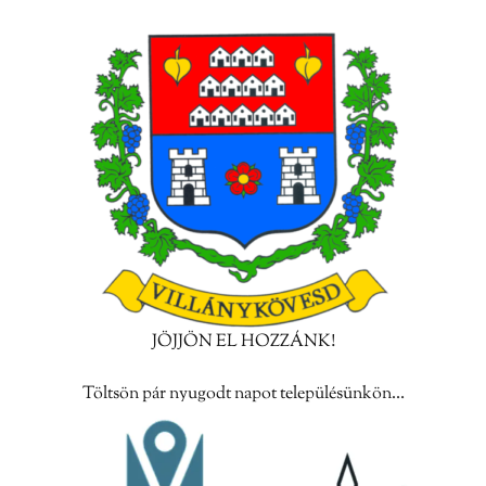
JÖJJÖN EL HOZZÁNK!
Töltsön pár nyugodt napot településünkön…