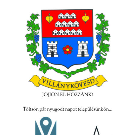
JÖJJÖN EL HOZZÁNK!
Töltsön pár nyugodt napot településünkön…