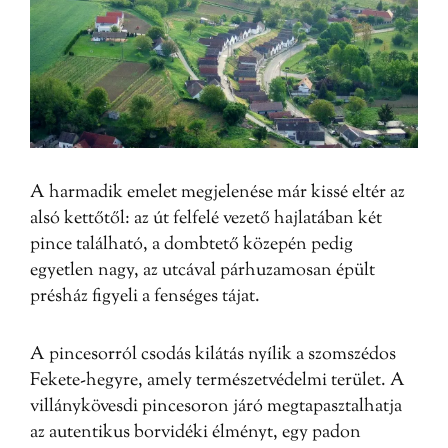
A harmadik emelet megjelenése már kissé eltér az
alsó kettőtől: az út felfelé vezető hajlatában két
pince található, a dombtető közepén pedig
egyetlen nagy, az utcával párhuzamosan épült
présház figyeli a fenséges tájat.
A pincesorról csodás kilátás nyílik a szomszédos
Fekete-hegyre, amely természetvédelmi terület. A
villánykövesdi pincesoron járó megtapasztalhatja
az autentikus borvidéki élményt, egy padon