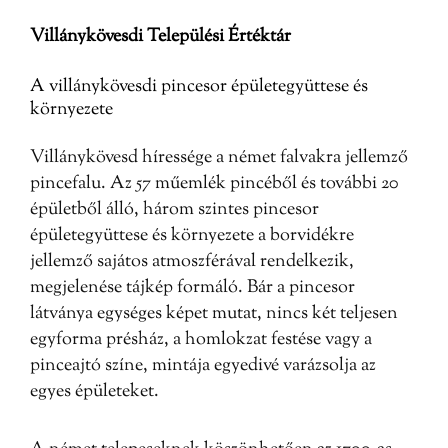
Villánykövesdi Települési Értéktár
A villánykövesdi pincesor épületegyüttese és
környezete
Villánykövesd híressége a német falvakra jellemző
pincefalu. Az 57 műemlék pincéből és további 20
épületből álló, három szintes pincesor
épületegyüttese és környezete a borvidékre
jellemző sajátos atmoszférával rendelkezik,
megjelenése tájkép formáló. Bár a pincesor
látványa egységes képet mutat, nincs két teljesen
egyforma présház, a homlokzat festése vagy a
pinceajtó színe, mintája egyedivé varázsolja az
egyes épületeket.