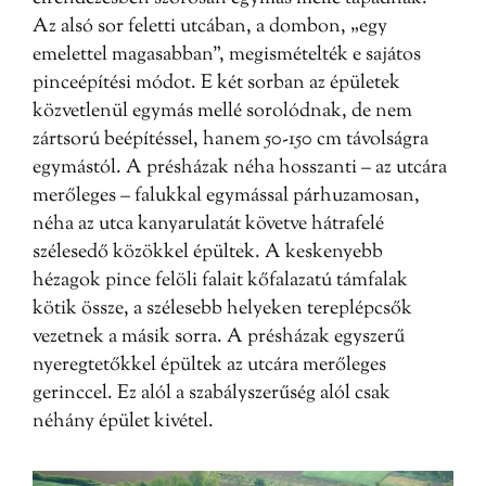
Az alsó sor feletti utcában, a dombon, „egy
emelettel magasabban”, megismételték e sajátos
pinceépítési módot. E két sorban az épületek
közvetlenül egymás mellé sorolódnak, de nem
zártsorú beépítéssel, hanem 50-150 cm távolságra
egymástól. A présházak néha hosszanti – az utcára
merőleges – falukkal egymással párhuzamosan,
néha az utca kanyarulatát követve hátrafelé
szélesedő közökkel épültek. A keskenyebb
hézagok pince felöli falait kőfalazatú támfalak
kötik össze, a szélesebb helyeken tereplépcsők
vezetnek a másik sorra. A présházak egyszerű
nyeregtetőkkel épültek az utcára merőleges
gerinccel. Ez alól a szabályszerűség alól csak
néhány épület kivétel.