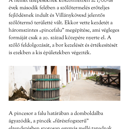
A német telepeseknek köszönhetően az 1700-as
évek második felében a szőlőtermelés erőteljes
fejlődésnek indult és Villánykövesd jelentős
szőlőtermő területté vált. Ekkor vette kezdetét a
háromszintes „pincefalu” megépítése, ami végleges
formáját csak a 20. század közepére nyerte el. A
szőlő feldolgozását, a bor kezelését és értékesítését
is ezekben a kis épületekben végezték.
A pincesor a falu határában a domboldalba
ágyazódik, a pincék „fűrészfogszerű”
elrendezésben szorosan egymás mellé tapadnak.